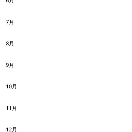
6月
7月
8月
9月
10月
11月
12月