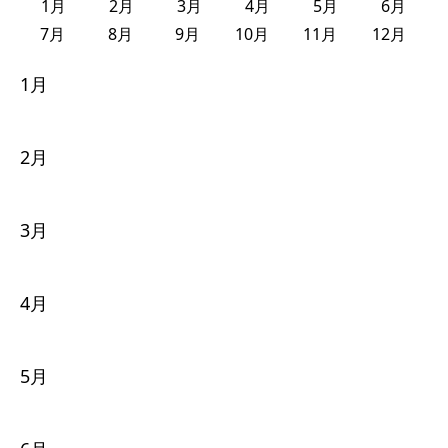
1月
2月
3月
4月
5月
6月
7月
8月
9月
10月
11月
12月
1月
2月
3月
4月
5月